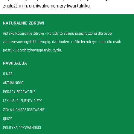
znaleźć m.in. archiwalne numery kwartalnika.
NATURALNIE ZDROWI
Apteka Naturalnie Zdrowi – Porady to strona przeznaczona dla osób
zainteresowanych fitoterapią, działaniem roślin leczniczych oraz dla osób
poszukujących zdrowego trybu życia.
NAWIGACJA
O NAS
AKTUALNOŚCI
PORADY ZDROWOTNE
LEKI I SUPLEMENTY DIETY
ZIOŁA I ICH ZASTOSOWANIE
QUIZY
POLITYKA PRYWATNOŚCI