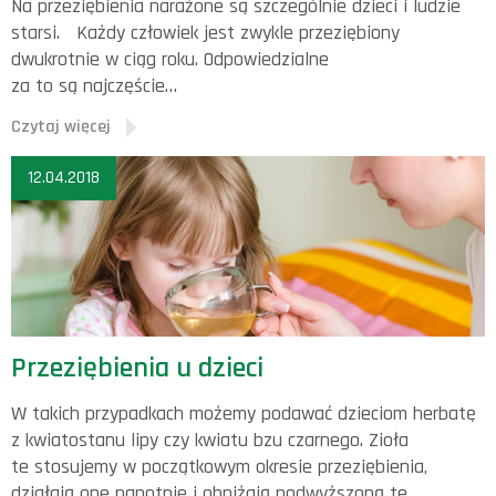
Na przeziębienia narażone są szczególnie dzieci i ludzie
starsi. Każdy człowiek jest zwykle przeziębiony
dwukrotnie w ciąg roku. Odpowiedzialne
za to są najczęście…
Czytaj więcej
12.04.2018
Przeziębienia u dzieci
W takich przypadkach możemy podawać dzieciom herbatę
z kwiatostanu lipy czy kwiatu bzu czarnego. Zioła
te stosujemy w początkowym okresie przeziębienia,
działają one napotnie i obniżają podwyższoną te…