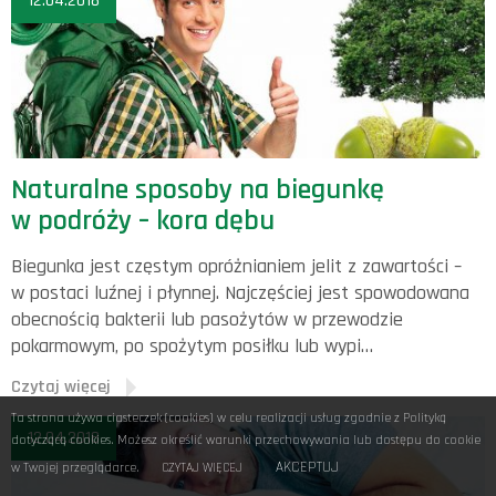
12.04.2018
Naturalne sposoby na biegunkę
w podróży – kora dębu
Biegunka jest częstym opróżnianiem jelit z zawartości –
w postaci luźnej i płynnej. Najczęściej jest spowodowana
obecnością bakterii lub pasożytów w przewodzie
pokarmowym, po spożytym posiłku lub wypi…
Czytaj więcej
Ta strona używa ciasteczek (cookies) w celu realizacji usług zgodnie z Polityką
12.04.2018
dotyczącą cookies. Możesz określić warunki przechowywania lub dostępu do cookie
AKCEPTUJ
CZYTAJ WIĘCEJ
w Twojej przeglądarce.