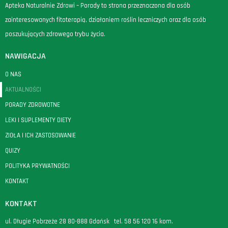
Apteka Naturalnie Zdrowi – Porady to strona przeznaczona dla osób
zainteresowanych fitoterapią, działaniem roślin leczniczych oraz dla osób
poszukujących zdrowego trybu życia.
NAWIGACJA
O NAS
AKTUALNOŚCI
PORADY ZDROWOTNE
LEKI I SUPLEMENTY DIETY
ZIOŁA I ICH ZASTOSOWANIE
QUIZY
POLITYKA PRYWATNOŚCI
KONTAKT
KONTAKT
ul. Długie Pobrzeże 28 80-888 Gdańsk tel.
58 56 120 16
kom.