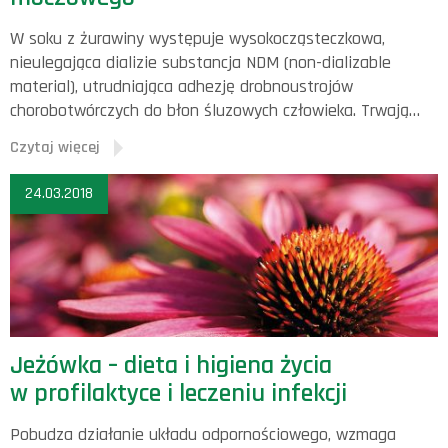
W soku z żurawiny występuje wysokocząsteczkowa,
nieulegająca dializie substancja NDM (non-dializable
material), utrudniająca adhezję drobnoustrojów
chorobotwórczych do błon śluzowych człowieka. Trwają…
Czytaj więcej
24.03.2018
Jeżówka – dieta i higiena życia
w profilaktyce i leczeniu infekcji
Pobudza działanie układu odpornościowego, wzmaga