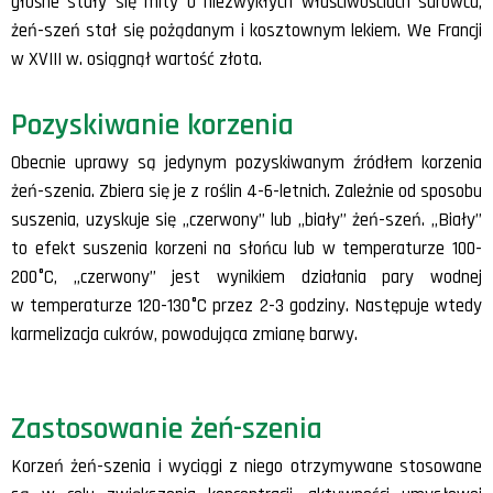
głośne stały się mity o niezwykłych właściwościach surowca,
żeń-szeń stał się pożądanym i kosztownym lekiem. We Francji
w XVIII w. osiągnął wartość złota.
Pozyskiwanie korzenia
Obecnie uprawy są jedynym pozyskiwanym źródłem korzenia
żeń-szenia. Zbiera się je z roślin 4-6-letnich. Zależnie od sposobu
suszenia, uzyskuje się „czerwony” lub „biały” żeń-szeń. „Biały”
to efekt suszenia korzeni na słońcu lub w temperaturze 100-
200°C, „czerwony” jest wynikiem działania pary wodnej
w temperaturze 120-130°C przez 2-3 godziny. Następuje wtedy
karmelizacja cukrów, powodująca zmianę barwy.
Zastosowanie żeń-szenia
Korzeń żeń-szenia i wyciągi z niego otrzymywane stosowane