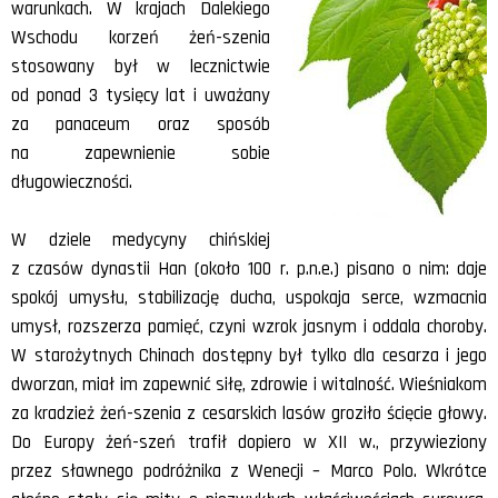
warunkach. W krajach Dalekiego
Wschodu korzeń żeń-szenia
stosowany był w lecznictwie
od ponad 3 tysięcy lat i uważany
za panaceum oraz sposób
na zapewnienie sobie
długowieczności.
W dziele medycyny chińskiej
z czasów dynastii Han (około 100 r. p.n.e.) pisano o nim: daje
spokój umysłu, stabilizację ducha, uspokaja serce, wzmacnia
umysł, rozszerza pamięć, czyni wzrok jasnym i oddala choroby.
W starożytnych Chinach dostępny był tylko dla cesarza i jego
dworzan, miał im zapewnić siłę, zdrowie i witalność. Wieśniakom
za kradzież żeń-szenia z cesarskich lasów groziło ścięcie głowy.
Do Europy żeń-szeń trafił dopiero w XII w., przywieziony
przez sławnego podróżnika z Wenecji – Marco Polo. Wkrótce