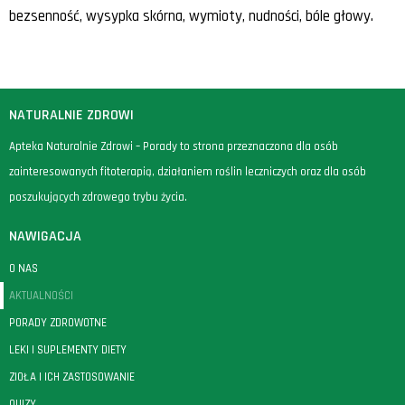
bezsenność, wysypka skórna, wymioty, nudności, bóle głowy.
NATURALNIE ZDROWI
Apteka Naturalnie Zdrowi – Porady to strona przeznaczona dla osób
zainteresowanych fitoterapią, działaniem roślin leczniczych oraz dla osób
poszukujących zdrowego trybu życia.
NAWIGACJA
O NAS
AKTUALNOŚCI
PORADY ZDROWOTNE
LEKI I SUPLEMENTY DIETY
ZIOŁA I ICH ZASTOSOWANIE
QUIZY