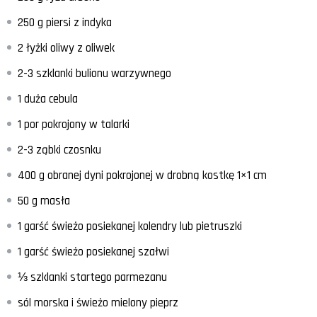
250 g piersi z indyka
2 łyżki oliwy z oliwek
2-3 szklanki bulionu warzywnego
1 duża cebula
1 por pokrojony w talarki
2-3 ząbki czosnku
400 g obranej dyni pokrojonej w drobną kostkę 1×1 cm
50 g masła
1 garść świeżo posiekanej kolendry lub pietruszki
1 garść świeżo posiekanej szałwi
⅓ szklanki startego parmezanu
sól morska i świeżo mielony pieprz