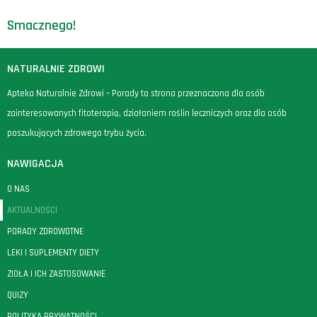
Smacznego!
NATURALNIE ZDROWI
Apteka Naturalnie Zdrowi – Porady to strona przeznaczona dla osób
zainteresowanych fitoterapią, działaniem roślin leczniczych oraz dla osób
poszukujących zdrowego trybu życia.
NAWIGACJA
O NAS
AKTUALNOŚCI
PORADY ZDROWOTNE
LEKI I SUPLEMENTY DIETY
ZIOŁA I ICH ZASTOSOWANIE
QUIZY
POLITYKA PRYWATNOŚCI