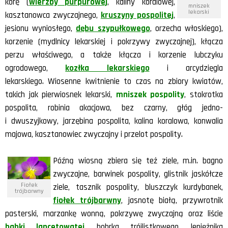
korę (
wierzby purpurowej
, kaliny koralowej,
mniszek
lekarski
kasztanowca zwyczajnego,
kruszyny pospolitej
,
jesionu wyniosłego,
dębu szypułkowego
, orzecha włoskiego),
korzenie (mydlnicy lekarskiej i pokrzywy zwyczajne
j
), kłącza
perzu właściwego, a także kłącza i korzenie lubczyku
ogrodowego,
kozłka lekarskiego
i arcydzięgla
lekarskiego. Wiosenne kwitnienie to czas na zbiory kwiatów,
takich jak pierwiosnek lekarski,
mniszek pospolity
, stokrotka
pospolita, robinia akacjowa, bez czarny, głóg jedno-
i dwuszyjkowy, jarzębina pospolita, kalina koralowa, konwalia
majowa, kasztanowiec zwyczajny i przelot pospolity.
Późną wiosną zbiera się też ziele, m.in. bagno
zwyczajne, barwinek pospolity, glistnik jaskółcze
Fiołek
ziele, tasznik pospolity, bluszczyk kurdybanek,
trójbarwny
fiołek trójbarwny
, jasnotę białą, przywrotnik
pasterski, marzankę wonną, pokrzywę zwyczajną oraz liście
babki lancetowatej
, bobrka trójlistkowego, lepiężnika