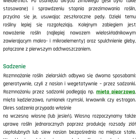
wieloletnich. Po usunięciu okrycia zimowego (jeśli było takie
stosowane) i sprawdzeniu stopnia przezimowania roślin,
przycina się je, usuwając zeszłoroczne pędy. Dzięki temu
rośliny lepiej się rozgałęziają. Kolejnym zabiegiem jest
nawożenie roślin (najlepiej nawozem wieloskładnikowym
zawierającym makro- i mikroelementy) oraz spulchnienie gleby,
połączone z pierwszym odchwaszczaniem.
Sadzenie
Rozmnażanie roślin zielarskich odbywa się dwoma sposobami:
generatywnie, czyli z nasion i wegetatywnie – przez sadzonki.
Rozmnażaniu przez sadzonki podlegają np.
mięta pieprzowa
,
mięta kędzierzawa, rumianek rzymski, krwawnik czy estragon.
Okres sadzenia przypada właśnie
na wczesną wiosnę (lub jesień). Wiosną rozpoczynamy także
uprawę roślin jednorocznych poprzez produkcję rozsady ziół
ciepłolubnych lub siew nasion bezpośrednio na miejsce stałe.