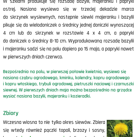
W szklarni produkuje się rozsadę bazylii, majeranku i papryki
ostrej. Nasiona wysiewa się w trzeciej dekadzie marca
do skrzynek wysiewnych, następnie siewki majeranku i bazylii
pikuje się do wielodoniczek o średnicy jednej doniczki wynoszącej
4 cm lub do skrzynek w rozstawie 4 x 4 cm, a papryki
do doniczek o średnicy 8-10 cm. Wyprodukowaną rozsadę bazylii
i majeranku sadzi się na polu dopiero po 15 maja, a papryki nawet
w pierwszych dniach czerwca.
Bezpośrednio na polu, w pierwszej połowie kwietnia, wysiewa się
nasiona cząbru ogrodowego, kminku, kolendry, kopru ogrodowego
i kopru włoskiego, trybuli ogrodowej, pietruszki naciowej i czarnuszki
siewnej. W pierwszych dniach maja można bezpośrednio na grządce
wysiać nasiona bazylii, majeranku i kozieradki.
Zbiory
Wczesna wiosna to nie tylko okres siewów. Zbiera
się wtedy również pączki topoli, brzozy i sosny,