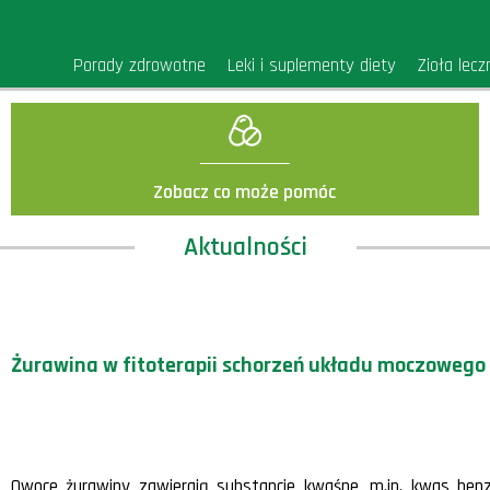
Porady zdrowotne
Leki i suplementy diety
Zioła lecz
Zobacz co może pomóc
Aktualności
Żurawina w fitoterapii schorzeń układu moczowego
Owoce żurawiny zawierają substancje kwaśne, m.in. kwas benz