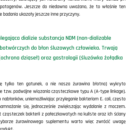
 patogenów. Jeszcze do niedawna uważano, że to właśnie ten
 badania ukazały jeszcze inne przyczyny.
gająca dializie substancja NDM (non-dializable
obotwórczych do błon śluzowych człowieka. Trwają
chrona dziąseł) oraz gastrologii (śluzówka żołądka
ię tylko ten gatunek, a nie nasza żurawina błotna) wykryto
ce tzw. podwójne wiązania cząsteczkowe typu A (A-type linkage).
nabłonków, uniemożliwiając przyleganie bakteriom E. coli, często
amnażanie się, jednocześnie zwiększając wydalanie z moczem.
 cząsteczek bakterii z pałeczkowatych na kuliste oraz ich ściany
wyborze żurawinowego suplementu warto więc zwrócić uwagę
rodukt.