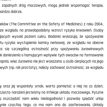
h zapalnych dróg moczowych, mogą jednak wspomagać terapię.
bardzo dobrze.
eków (The Committee on the Safety of Medicines) z roku 2004,
y, ze względu na prawdopodobny wzrost ryzyka krwawień. Osoby
jących wysoki poziom cukru. Badania wskazują, że spożywanie
stu ryzyka wystąpienia kamicy nerkowej, ze względu na obecne
a się szczególną ostrożność przy spożywaniu żurawinowych
dnak doniesienia o hamującym wpływie tych owoców na formowanie
pnia, więc żurawina nie jest wskazana u osób cierpiących na jego
wych (np. rak prostaty), należy zachować ostrożność, ze względu
y oraz jej wspaniały smak, warto pamiętać o niej na co dzień,
, często narażeni jesteśmy na infekcje układu moczowego. Pyszne
ą oszczędzić nam wielu niedogodności i pozwolą spędzić urlop
jedynie cząstką tego, co ma nam ona do zaoferowania. Układy