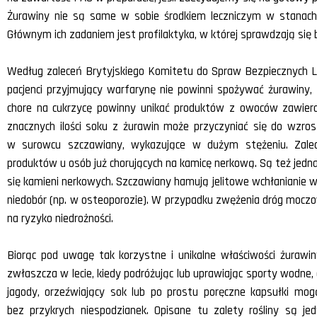
Żurawiny nie są same w sobie środkiem leczniczym w stanac
Głównym ich zadaniem jest profilaktyka, w której sprawdzają się 
Według zaleceń Brytyjskiego Komitetu do Spraw Bezpiecznych L
pacjenci przyjmujący warfarynę nie powinni spożywać żurawin
chore na cukrzycę powinny unikać produktów z owoców zawiera
znacznych ilości soku z żurawin może przyczyniać się do wzro
w surowcu szczawiany, wykazujące w dużym stężeniu. Zalec
produktów u osób już chorujących na kamicę nerkową. Są też je
się kamieni nerkowych. Szczawiany hamują jelitowe wchłanianie wa
niedobór (np. w osteoporozie). W przypadku zwężenia dróg moczo
na ryzyko niedrożności.
Biorąc pod uwagę tak korzystne i unikalne właściwości żurawin
zwłaszcza w lecie, kiedy podróżując lub uprawiając sporty wodne
jagody, orzeźwiający sok lub po prostu poręczne kapsułki mog
bez przykrych niespodzianek. Opisane tu zalety rośliny są 