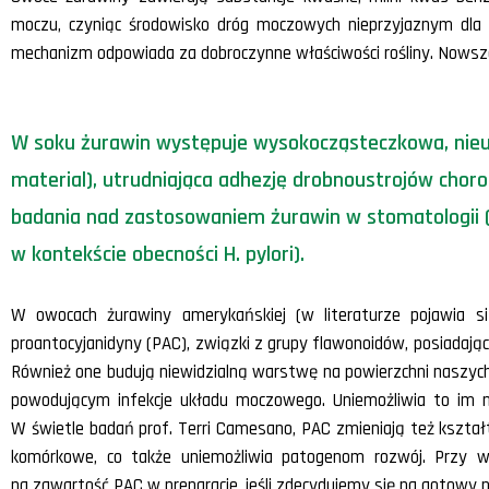
moczu, czyniąc środowisko dróg moczowych nieprzyjaznym dla
mechanizm odpowiada za dobroczynne właściwości rośliny. Nowsze
W soku żurawin występuje wysokocząsteczkowa, nieule
material), utrudniająca adhezję drobnoustrojów chor
badania nad zastosowaniem żurawin w stomatologii (o
w kontekście obecności H. pylori).
W owocach żurawiny amerykańskiej (w literaturze pojawia s
proantocyjanidyny (PAC), związki z grupy flawonoidów, posiadają
Również one budują niewidzialną warstwę na powierzchni naszych 
powodującym infekcje układu moczowego. Uniemożliwia to im n
W świetle badań prof. Terri Camesano, PAC zmieniają też kształt
komórkowe, co także uniemożliwia patogenom rozwój. Przy 
na zawartość PAC w preparacie, jeśli zdecydujemy się na gotowy p