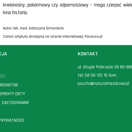
krwionośny, pokarmowy czy odpornościowy – mogą czerpać wiele 
inna historia.
Autor: lek. med. Katarzyna Simonienk;
Całość artykułu dostępny na stronie internetowej:
Panacea.pl
CJA
KONTAKT
ul. Długie Pobrzeże 28 80-8
tel.
58 56 120 16
kom.
ŚCI
poczta@naturalniezdrowi.pl
DROWOTNE
PLEMENTY DIETY
CH ZASTOSOWANIE
 PRYWATNOŚCI