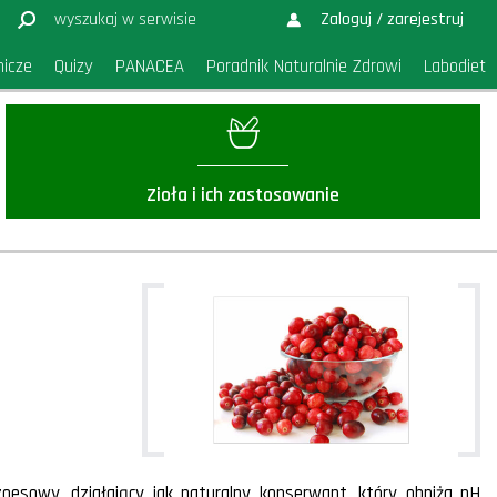
Zaloguj / zarejestruj
nicze
Quizy
PANACEA
Poradnik Naturalnie Zdrowi
Labodiet
Zioła i ich zastosowanie
oesowy, działający jak naturalny konserwant, który obniża pH