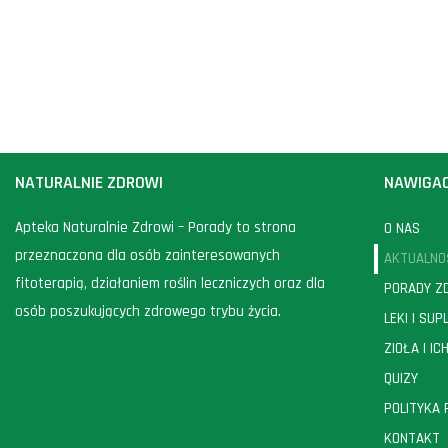
NATURALNIE ZDROWI
NAWIGA
Apteka Naturalnie Zdrowi – Porady to strona
O NAS
przeznaczona dla osób zainteresowanych
AKTUALNO
fitoterapią, działaniem roślin leczniczych oraz dla
PORADY Z
osób poszukujących zdrowego trybu życia.
LEKI I SU
ZIOŁA I I
QUIZY
POLITYKA
KONTAKT