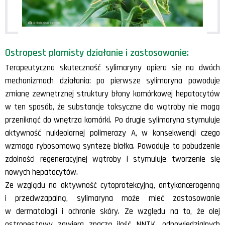
Ostropest plamisty działanie i zastosowanie:
Terapeutyczna skuteczność sylimaryny opiera się na dwóch
mechanizmach działania: po pierwsze sylimaryna powoduje
zmianę zewnętrznej struktury błony komórkowej hepatocytów
w ten sposób, że substancje toksyczne dla wątroby nie mogą
przeniknąć do wnętrza komórki. Po drugie sylimaryna stymuluje
aktywność nukleolarnej polimerazy A, w konsekwencji czego
wzmaga rybosomową syntezę białka. Powoduje to pobudzenie
zdolności regeneracyjnej wątroby i stymuluje tworzenie się
nowych hepatocytów.
Ze wzglądu na aktywność cytoprotekcyjną, antykancerogenną
i przeciwzapalną, sylimaryna może mieć zastosowanie
w dermatologii i ochronie skóry. Ze względu na to, że olej
ostropestowy zawiera znaczą ilość NNTK, odpowiedzialnych