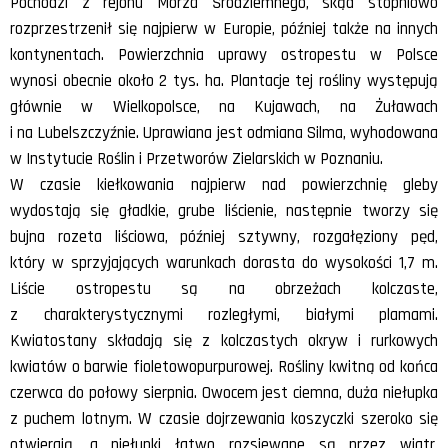
Pochodzi z rejonu Morza Śródziemnego, skąd stopniowo
rozprzestrzenił się najpierw w Europie, później także na innych
kontynentach. Powierzchnia uprawy ostropestu w Polsce
wynosi obecnie około 2 tys. ha. Plantacje tej rośliny występują
głównie w Wielkopolsce, na Kujawach, na Żuławach
i na Lubelszczyźnie. Uprawiana jest odmiana Silma, wyhodowana
w Instytucie Roślin i Przetworów Zielarskich w Poznaniu.
W czasie kiełkowania najpierw nad powierzchnię gleby
wydostają się gładkie, grube liścienie, następnie tworzy się
bujna rozeta liściowa, później sztywny, rozgałęziony pęd,
który w sprzyjających warunkach dorasta do wysokości 1,7 m.
Liście ostropestu są na obrzeżach kolczaste,
z charakterystycznymi rozległymi, białymi plamami.
Kwiatostany składają się z kolczastych okryw i rurkowych
kwiatów o barwie fioletowopurpurowej. Rośliny kwitną od końca
czerwca do połowy sierpnia. Owocem jest ciemna, duża niełupka
z puchem lotnym. W czasie dojrzewania koszyczki szeroko się
otwierają, a niełupki łatwo rozsiewane są przez wiatr,