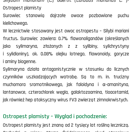
Silybum marianum
(L.) Gaertn. (
Carduus marianus
L. )-
Ostropest plamisty
Surowiec stanowią dojrzałe owoce pozbawione puchu
kielichowego.
W lecznictwie stosowany jest owoc ostropestu – Silybi mariani
fructus. Surowiec zawiera: 0.7% flawonoligandów (określanych
jako sylimaryna, złożonych z z sylibiny, sylichrystyny
i sylidioniny), ok. 0.08% olejku lotnego, flawonoidy, gorycze
i aminy biogenne.
Sylimaryna działa antagonistycznie w stosunku do licznych
czynników uszkadzających watrobę. Są to m. in. trucizny
muchomora sromotnikowego, jak faloidyna i α-amanityna,
lantanowce, czterochlorek węgla, galaktozoamina, tioacetamid,
jak również hep atoksyczny wirus FV3 zwierząt zimnokrwistych.
Ostropest plamisty – Wygląd i pochodzenie:
Ostropest plamisty jest znaną od 2 tysięcy lat rośliną leczniczą.