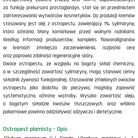
za funkcję prekursora prostaglandyn, stał się on przedmiotem
zainteresowania wytwórców kosmetyków. Do produkcji kremów
stosowany jest olej z ostropestu, zawierający 1% sylimarynę,
która ochrania błony komórkowe przed wolnymi rodnikami.
Według informacji producentów, kompleks flawonolignanów
w kremach zmniejsza zaczerwienienia, rozjaśnia cerę
oraz poprawia zdolności regeneracyjne skóry.
Owoce ostropestu, ze względu na bogaty skład chemiczny,
a w szczególności zawartość sylimaryny, mogą stanowić cenny
składnik żywności funkcjonalnej. Stosowanie zmielonych owoców
ostropestu jako dodatku do pieczywa, mogłoby zapewnić
systematyczną ochronę wątroby. Wysoka zawartość oleju,
o bogatym składzie kwasów tłuszczowych, oraz włókno
pokarmowe powinno oddziaływać odżywczo i dietetycznie.
Ostropest plamisty – Opis