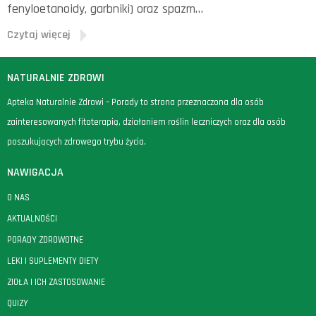
fenyloetanoidy, garbniki) oraz spazm…
Czytaj więcej
NATURALNIE ZDROWI
Apteka Naturalnie Zdrowi – Porady to strona przeznaczona dla osób
zainteresowanych fitoterapią, działaniem roślin leczniczych oraz dla osób
poszukujących zdrowego trybu życia.
NAWIGACJA
O NAS
AKTUALNOŚCI
PORADY ZDROWOTNE
LEKI I SUPLEMENTY DIETY
ZIOŁA I ICH ZASTOSOWANIE
QUIZY