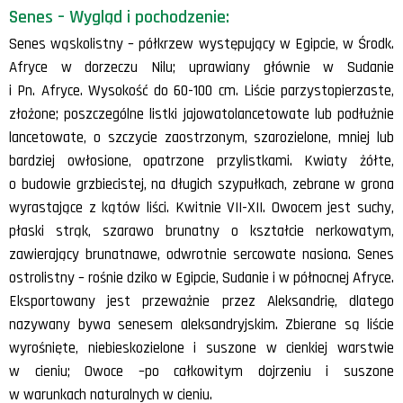
Senes – Wygląd i pochodzenie:
Senes wąskolistny – półkrzew występujący w Egipcie, w Środk.
Afryce w dorzeczu Nilu; uprawiany głównie w Sudanie
i Pn. Afryce. Wysokość do 60-100 cm. Liście parzystopierzaste,
złożone; poszczególne listki jajowatolancetowate lub podłużnie
lancetowate, o szczycie zaostrzonym, szarozielone, mniej lub
bardziej owłosione, opatrzone przylistkami. Kwiaty żółte,
o budowie grzbiecistej, na długich szypułkach, zebrane w grona
wyrastające z kątów liści. Kwitnie VII-XII. Owocem jest suchy,
płaski strąk, szarawo brunatny o kształcie nerkowatym,
zawierający brunatnawe, odwrotnie sercowate nasiona. Senes
ostrolistny – rośnie dziko w Egipcie, Sudanie i w północnej Afryce.
Eksportowany jest przeważnie przez Aleksandrię, dlatego
nazywany bywa senesem aleksandryjskim. Zbierane są liście
wyrośnięte, niebieskozielone i suszone w cienkiej warstwie
w cieniu; Owoce –po całkowitym dojrzeniu i suszone
w warunkach naturalnych w cieniu.