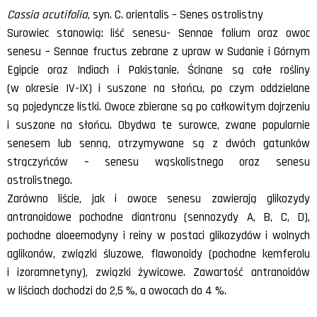
Cassia acutifolia
, syn. C. orientalis – Senes ostrolistny
Surowiec stanowią: liść senesu- Sennae folium oraz owoc
senesu – Sennae fructus zebrane z upraw w Sudanie i Górnym
Egipcie oraz Indiach i Pakistanie. Ścinane są całe rośliny
(w okresie IV-IX) i suszone na słońcu, po czym oddzielane
są pojedyncze listki. Owoce zbierane są po całkowitym dojrzeniu
i suszone na słońcu. Obydwa te surowce, zwane popularnie
senesem lub senną, otrzymywane są z dwóch gatunków
strączyńców – senesu wąskolistnego oraz senesu
ostrolistnego.
Zarówno liście, jak i owoce senesu zawierają glikozydy
antranoidowe pochodne diantronu (sennozydy A, B, C, D),
pochodne aloeemodyny i reiny w postaci glikozydów i wolnych
aglikonów, związki śluzowe, flawonoidy (pochodne kemferolu
i izoramnetyny), związki żywicowe. Zawartość antranoidów
w liściach dochodzi do 2,5 %, a owocach do 4 %.