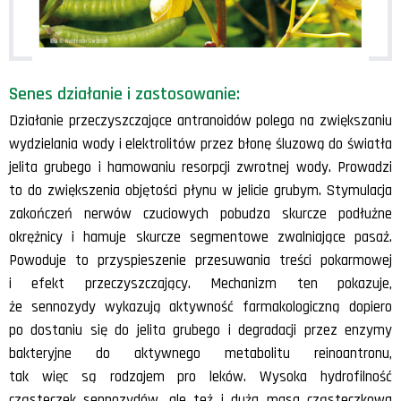
Senes działanie i zastosowanie:
Działanie przeczyszczające antranoidów polega na zwiększaniu
wydzielania wody i elektrolitów przez błonę śluzową do światła
jelita grubego i hamowaniu resorpcji zwrotnej wody. Prowadzi
to do zwiększenia objętości płynu w jelicie grubym. Stymulacja
zakończeń nerwów czuciowych pobudza skurcze podłużne
okrężnicy i hamuje skurcze segmentowe zwalniające pasaż.
Powoduje to przyspieszenie przesuwania treści pokarmowej
i efekt przeczyszczający. Mechanizm ten pokazuje,
że sennozydy wykazują aktywność farmakologiczną dopiero
po dostaniu się do jelita grubego i degradacji przez enzymy
bakteryjne do aktywnego metabolitu reinoantronu,
tak więc są rodzajem pro leków. Wysoka hydrofilność
cząsteczek sennozydów, ale też i duża masa cząsteczkowa