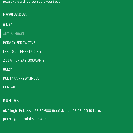
poszukujących zdrowego trybu życia.
NAWIGACJA
O NAS
AKTUALNOŚCI
PORADY ZDROWOTNE
LEKI I SUPLEMENTY DIETY
ZIOŁA I ICH ZASTOSOWANIE
QUIZY
POLITYKA PRYWATNOŚCI
KONTAKT
KONTAKT
ul. Długie Pobrzeże 28 80-888 Gdańsk tel.
58 56 120 16
kom.
poczta@naturalniezdrowi.pl