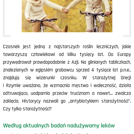
Czosnek jest jedną z najstarszych roślin leczniczych, jakie
towarzyszą człowiekowi od kilku tysięcy lat. Do Europy
przywędrował prawdopodobnie z Azji. Na glinianych tabliczkach,
znalezionych w egipskim grobowcu sprzed 4 tysiące lat p.n.e.,
znajdują się wizerunki czosnku. W starożytnej Grecji
i Rzymie uważano, że wzmacnia męstwo i waleczność, działa
odtruwająco, uodparnia przeciw truciznom a nawet… zwalcza
zaklęcia. Historycy nazwali go „antybiotykiem starożytności”.
Czy tylko starożytności?
Według aktualnych badań nadużywamy leków