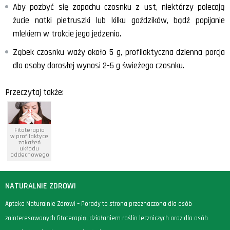
Aby pozbyć się zapachu czosnku z ust, niektórzy polecają
żucie natki pietruszki lub kilku goździków, bądź popijanie
mlekiem w trakcie jego jedzenia.
Ząbek czosnku waży około 5 g, profilaktyczna dzienna porcja
dla osoby dorosłej wynosi 2-5 g świeżego czosnku.
Przeczytaj także:
Fitoterapia
w profilaktyce
zakażeń
układu
oddechowego
NATURALNIE ZDROWI
Apteka Naturalnie Zdrowi – Porady to strona przeznaczona dla osób
zainteresowanych fitoterapią, działaniem roślin leczniczych oraz dla osób