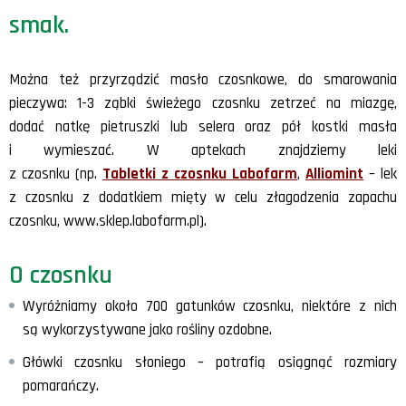
smak.
Można też przyrządzić masło czosnkowe, do smarowania
pieczywa: 1-3 ząbki świeżego czosnku zetrzeć na miazgę,
dodać natkę pietruszki lub selera oraz pół kostki masła
i wymieszać. W aptekach znajdziemy leki
z czosnku (np.
Tabletki z czosnku Labofarm
,
Alliomint
– lek
z czosnku z dodatkiem mięty w celu złagodzenia zapachu
czosnku, www.sklep.labofarm.pl).
O czosnku
Wyróżniamy około 700 gatunków czosnku, niektóre z nich
są wykorzystywane jako rośliny ozdobne.
Główki czosnku słoniego – potrafią osiągnąć rozmiary
pomarańczy.