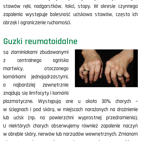
stawów ręki, nadgarstków, łokci, stopy. W okresie czynnego
zapalenia występuje bolesność uciskowa stawów, często ich
obrzęk i ograniczenie ruchomości.
Guzki reumatoidalne
są ziarniniakami zbudowanymi
z centralnego ogniska
martwicy, otoczonego
komórkami jednojądrzastymi,
a najbardziej zewnętrznie
znajdują się limfocyty i komórki
plazmatyczne. Występują one u około 30% chorych –
w ścięgnach i pod skórą, w miejscach narażonych na drażnienie
lub ucisk (np. na powierzchni wyprostnej przedramienia).
U niektórych chorych obserwujemy również zapalenie naczyń
w obrębie skóry, nerwów lub narządów wewnętrznych. Zmianom