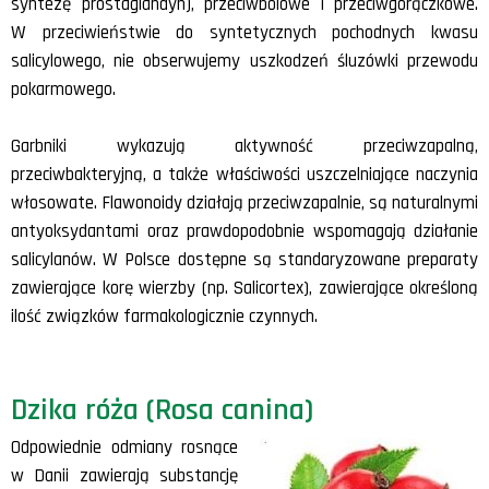
syntezę prostaglandyn), przeciwbólowe i przeciwgorączkowe.
W przeciwieństwie do syntetycznych pochodnych kwasu
salicylowego, nie obserwujemy uszkodzeń śluzówki przewodu
pokarmowego.
Garbniki wykazują aktywność przeciwzapalną,
przeciwbakteryjną, a także właściwości uszczelniające naczynia
włosowate. Flawonoidy działają przeciwzapalnie, są naturalnymi
antyoksydantami oraz prawdopodobnie wspomagają działanie
salicylanów. W Polsce dostępne są standaryzowane preparaty
zawierające korę wierzby (np. Salicortex), zawierające określoną
ilość związków farmakologicznie czynnych.
Dzika róża (Rosa canina)
Odpowiednie odmiany rosnące
w Danii zawierają substancję