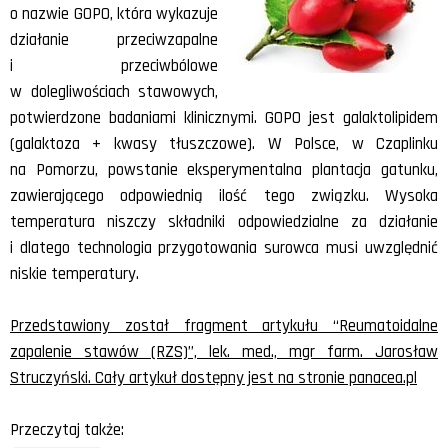
o nazwie GOPO, która wykazuje
działanie przeciwzapalne
i przeciwbólowe
w dolegliwościach stawowych,
potwierdzone badaniami klinicznymi. GOPO jest galaktolipidem
(galaktoza + kwasy tłuszczowe). W Polsce, w Czaplinku
na Pomorzu, powstanie eksperymentalna plantacja gatunku,
zawierającego odpowiednią ilość tego związku. Wysoka
temperatura niszczy składniki odpowiedzialne za działanie
i dlatego technologia przygotowania surowca musi uwzględnić
niskie temperatury.
Przedstawiony został fragment artykułu “Reumatoidalne
zapalenie stawów (RZS)”, lek. med., mgr farm. Jarosław
Struczyński. Cały artykuł dostępny jest na stronie panacea.pl
Przeczytaj także: