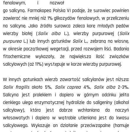
fenolowym, i nazwał
go salicyną. Farmakopea Polska VI podaje, że surowiec powinien
zawierać nie mniej niż 1% glikozydów fenolowych, w przeliczeniu
na salicynę. Jako źródło surowca zaleca korę młodych pędów
wierzby białej (
Salix alba
L.), wierzby purpurowej (
Salix
purpurea
L.) lub innych gatunków
Salix
L., zebraną na wiosnę,
w okresie początkowej wegetacji, przed rozwojem liści. Badania
fitochemiczne wykazały, że największa ilość związków
salicylowych (aż 11%) występuje w korze wierzby purpurowej.
W innych gatunkach wierzb zawartość salicylanów jest niższa:
Salix fragilis
około 5%,
Salix caprea
4%,
Salix alba
2-3%.
Salicyna jest prolekiem i dopiero w górnym odcinku jelita
cienkiego ulega enzymatycznej hydrolizie do saligeniny (alkohol
salicylowy), która jest dobrze wchłaniana do naczyń
włosowatych i dopiero w wątrobie utleniana jest do kwasu
salicylowego. Wykazuje on działanie przeciwzapalne (hamuje