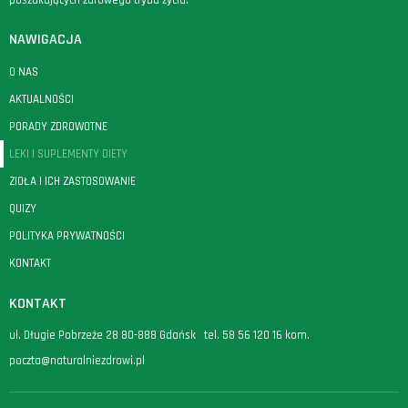
poszukujących zdrowego trybu życia.
NAWIGACJA
O NAS
AKTUALNOŚCI
PORADY ZDROWOTNE
LEKI I SUPLEMENTY DIETY
ZIOŁA I ICH ZASTOSOWANIE
QUIZY
POLITYKA PRYWATNOŚCI
KONTAKT
KONTAKT
ul. Długie Pobrzeże 28 80-888 Gdańsk tel.
58 56 120 16
kom.
poczta@naturalniezdrowi.pl