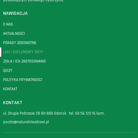
poszukujących zdrowego trybu życia.
NAWIGACJA
O NAS
AKTUALNOŚCI
PORADY ZDROWOTNE
LEKI I SUPLEMENTY DIETY
ZIOŁA I ICH ZASTOSOWANIE
QUIZY
POLITYKA PRYWATNOŚCI
KONTAKT
KONTAKT
ul. Długie Pobrzeże 28 80-888 Gdańsk tel.
58 56 120 16
kom.
poczta@naturalniezdrowi.pl