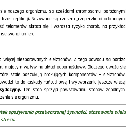
a się naszego organizmu, są częściami chromosomu, położonymi
odczas replikacji. Nazywane są czasem „czapeczkami ochronnymi
ść telomerów skraca się i wzrasta ryzyko chorób, na przykład
nsekwencji umiera.
lub więcej niesparowanych elektronów. Z tego powodu są bardzo
nym, mającym wpływ na układ odpornościowy. Dlaczego uważa się
które stale poszukują brakujących komponentów – elektronów.
owadzi to do kaskady łańcuchowej i wytworzenia jeszcze więcej
sydacyjny
. Ten stan sprzyja powstawaniu stanów zapalnych,
zenie się organizmu.
tek spożywania przetworzonej żywności, stosowania wielu
stresu.