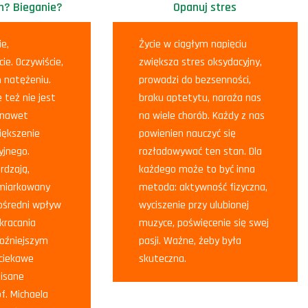
n? Bieganie?
Opanuj stres
e,
Życie w ciągłym napięciu
cie. Oczywiście,
zwiększa stres oksydacyjny,
 natężeniu.
prowadzi do bezsenności,
 też nie jest
braku aptetytu, naraża nas
 nawet
na wiele chorób. Każdy z nas
iększenie
powienien nauczyć się
yjnego.
rozładowywać ten stan. Dla
rdzają,
każdego może to być inna
umiarkowany
metoda: aktywność fizyczna,
ośredni wpływ
wyciszenie przy ulubionej
kracania
muzyce, poświęcenie się swej
oźniejszym
pasji. Ważne, żeby była
 ciekawe
skuteczna.
pisane
f. Michaela