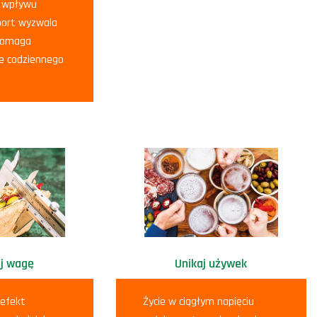
z wpływu
port wyzwala
spomaga
e codziennego
j wagę
Unikaj używek
 efekt
Życie w ciągłym napięciu