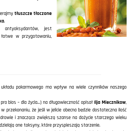
bierajmy
tłuszcze tłoczone
ka
.
i antyoksydantów, jest
 łatwe w przygotowaniu,
go układu pokarmowego ma wpływ na wiele czynników naszego
 pro bios – dla życia…) na długowieczność opisał
Ilja Miecznikow
,
 przekonaniu, że jeśli w jelicie obecna będzie dostateczna ilość
drowie i znacząco zwiększą szanse na dożycie starczego wieku
ydzielają one toksyny, które przyspieszają starzenie.