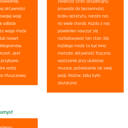
powiedniej
zwiększa stres oksydacyjny,
nej aktywności
prowadzi do bezsenności,
j swojej wagi
braku aptetytu, naraża nas
e odbicie
na wiele chorób. Każdy z nas
ęsto waga może
powienien nauczyć się
 lub nawet
rozładowywać ten stan. Dla
 kilogramów,
każdego może to być inna
iczeń. Jest
metoda: aktywność fizyczna,
e przybywa
wyciszenie przy ulubionej
óre ważą
muzyce, poświęcenie się swej
ka tłuszczowa.
pasji. Ważne, żeby była
skuteczna.
 umysł
swojemu