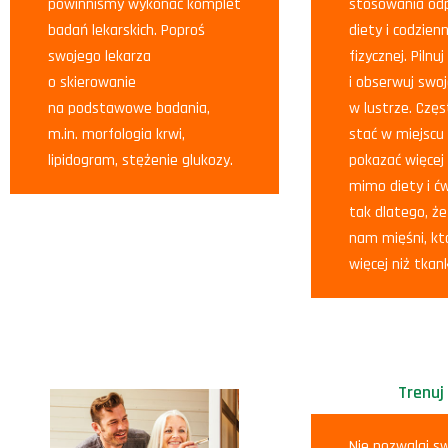
powinniśmy wykonać komplet
stosowania od
badań lekarskich. Poproś
diety i codzien
swojego lekarza
fizycznej. Pilnu
o skierowanie
i obserwuj swoj
na podstawowe badania,
w lustrze. Cz
m.in. morfologia krwi,
stać w miejscu
lipidogram, stężenie glukozy.
pokazać więcej
mimo diety i ćw
tak dlatego, ż
nam mięśni, kt
więcej niż tkan
Trenuj
Nie pozwalaj 