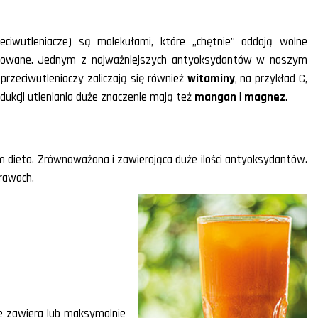
ciwutleniacze) są molekułami, które „chętnie” oddają wolne
ralizowane. Jednym z najważniejszych antyoksydantów w naszym
 przeciwutleniaczy zaliczają się również
witaminy
, na przykład C,
edukcji utleniania duże znaczenie mają też
mangan
i
magnez
.
 dieta. Zrównoważona i zawierająca duże ilości antyoksydantów.
prawach.
 herbata, liście
 marchew, ziele
rona, owoc borówki,
 rumianek, liście
ie zawiera lub maksymalnie