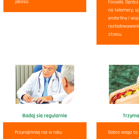
jakości.
Fossela. Opróc
na telomery, s
endorfiny i w
rozładowywani
stresu.
Badaj się regularnie
Trzyma
Przynajmniej raz w roku
Dobra waga to