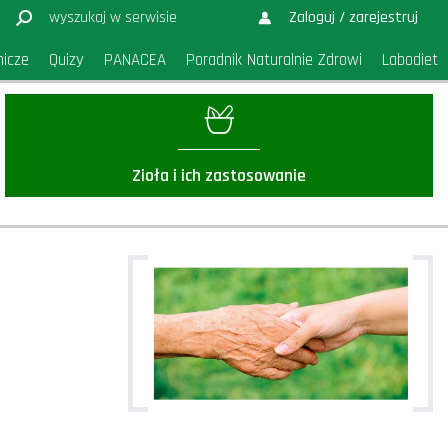
Zaloguj / zarejestruj
nicze
Quizy
PANACEA
Poradnik Naturalnie Zdrowi
Labodiet
Zioła i ich zastosowanie