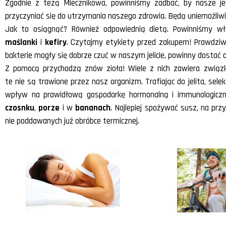
Zgodnie z tezą Miecznikowa, powinniśmy zadbać, by nasze jel
przyczyniać się do utrzymania naszego zdrowia. Będą uniemożliw
Jak to osiągnąć? Również odpowiednią dietą. Powinniśmy wł
maślanki
i
kefiry
. Czytajmy etykiety przed zakupem! Prawdziwe
bakterie mogły się dobrze czuć w naszym jelicie, powinny dostać
Z pomocą przychodzą znów zioła! Wiele z nich zawiera związki
te nie są trawione przez nasz organizm. Trafiając do jelita, se
wpływ na prawidłową gospodarkę hormonalną i immunologiczn
czosnku
,
porze
i w
bananach
. Najlepiej spożywać susz, na prz
nie poddawanych już obróbce termicznej.