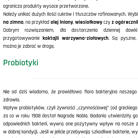
ogranicza produkty wysoce przetworzone.
Należy unikać dużych ilości cukrów i tłuszczów rafinowanych. Wy
na zimno
, na przykład
olej lniany
,
wiesiołkowy
czy
z ogóreczni
Dobrym rozwiązaniem, dla dostarczenia dziennej dawk
przygotowywanie
koktajli warzywno-ziołowych
. Są pyszne,
można je zabrać w drogę.
Probiotyki
Nie od dziś wiadomo, że prawidłowa flora bakteryjna nasze
zdrowia.
Wpływ probiotyków, czyli żywności „czynnościowej” (od greckiego
za co w roku 1908 dostał Nagrodę Nobla. Badania utwierdziły go w
odpowiednich bakterii, wywrą one pozytywny wpływ na nasze z
w dobrej kondycji. Jeśli w jelicie przebywają szkodliwe bakterie, w