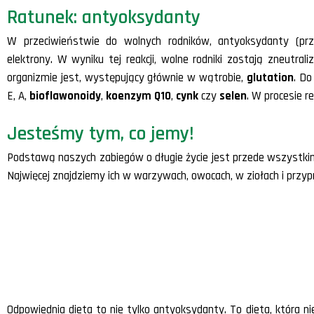
Ratunek: antyoksydanty
W przeciwieństwie do wolnych rodników, antyoksydanty (prze
elektrony. W wyniku tej reakcji, wolne rodniki zostają zneut
organizmie jest, występujący głównie w wątrobie,
glutation
. Do
E, A,
bioflawonoidy
,
koenzym Q10
,
cynk
czy
selen
. W procesie r
Jesteśmy tym, co jemy!
Podstawą naszych zabiegów o długie życie jest przede wszystkim
Najwięcej znajdziemy ich w warzywach, owocach, w ziołach i przy
Prawdziwe bomby antyoksydantowe to zielona
pokrzywy, liście brzozy, owoce dzikiej róży,
pietruszki, szpinak, jarmuż, ziele fiołka, winog
kwiat bzu czarnego, kwiat lipy, ziele szałwii,
melisy.
Odpowiednia dieta to nie tylko antyoksydanty. To dieta, która n