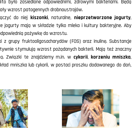
ito było zasiedlone odpowiednimi, zdrowymi bakteriami. Będą
iały wzrost patogennych drobnoustrojów.
ączyć do niej
kiszonki
, naturalne,
nieprzetworzone jogurty
,
 jogurty mają w składzie tylko mleko i kultury bakteryjne. Aby
 odpowiednią pożywkę do wzrostu.
 z grupy fruktooligosacharydów (FOS) oraz inulinę. Substancje
lektywnie stymulują wzrost pożądanych bakterii. Mają też znaczny
ą. Związki te znajdziemy m.in. w
cykorii
,
korzeniu mniszka
,
ykład mniszka lub cykorii, w postaci proszku dodawanego do dań,