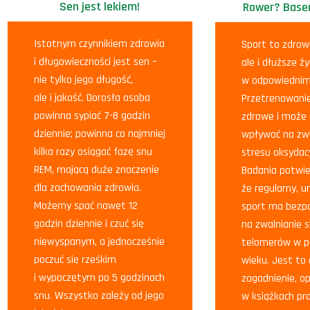
Sen jest lekiem!
Rower? Base
Istotnym czynnikiem zdrowia
Sport to zdrowi
i długowieczności jest sen –
ale i dłuższe ży
nie tylko jego długość,
w odpowiednim
ale i jakość. Dorosła osoba
Przetrenowanie
powinna sypiać 7-8 godzin
zdrowe i może
dziennie; powinna co najmniej
wpływać na zw
kilka razy osiągać fazę snu
stresu oksydac
REM, mającą duże znaczenie
Badania potwie
dla zachowania zdrowia.
że regularny, 
Możemy spać nawet 12
sport ma bezp
godzin dziennie i czuć się
na zwalnianie s
niewyspanym, a jednocześnie
telomerów w p
poczuć się rześkim
wieku. Jest to
i wypoczętym po 5 godzinach
zagadnienie, o
snu. Wszystko zależy od jego
w książkach pro