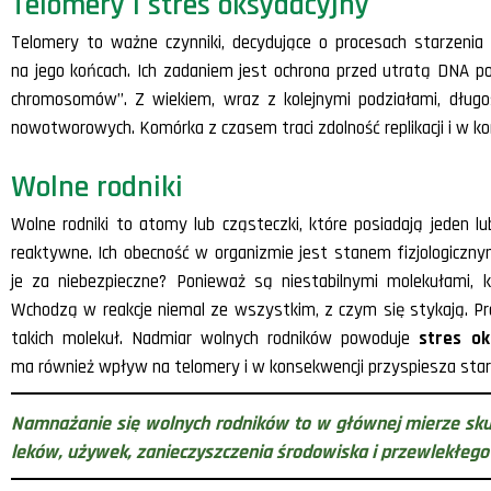
Telomery i stres oksydacyjny
Telomery to ważne czynniki, decydujące o procesach starzeni
na jego końcach. Ich zadaniem jest ochrona przed utratą DNA p
chromosomów”. Z wiekiem, wraz z kolejnymi podziałami, długo
nowotworowych. Komórka z czasem traci zdolność replikacji i w ko
Wolne rodniki
Wolne rodniki to atomy lub cząsteczki, które posiadają jeden 
reaktywne. Ich obecność w organizmie jest stanem fizjologicz
je za niebezpieczne? Ponieważ są niestabilnymi molekułami, 
Wchodzą w reakcje niemal ze wszystkim, z czym się stykają. Pr
takich molekuł. Nadmiar wolnych rodników powoduje
stres ok
ma również wpływ na telomery i w konsekwencji przyspiesza star
Namnażanie się wolnych rodników to w głównej mierze sku
leków, używek, zanieczyszczenia środowiska i przewlekłego 